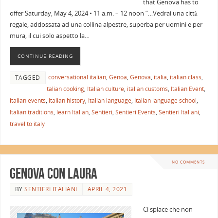
that Genova has to
offer Saturday, May 4, 2024 • 11 a.m. – 12 noon “…Vedrai una città
regale, addossata ad una collina alpestre, superba per uomini e per
mura, il cui solo aspetto la…
CONTINUE READING
conversational italian
,
Genoa
,
Genova
,
italia
,
italian class
,
TAGGED
italian cooking
,
Italian culture
,
italian customs
,
Italian Event
,
italian events
,
Italian history
,
Italian language
,
Italian language school
,
Italian traditions
,
learn Italian
,
Sentieri
,
Sentieri Events
,
Sentieri Italiani
,
travel to italy
NO COMMENTS
Genova con Laura
BY
SENTIERI ITALIANI
APRIL 4, 2021
Ci spiace che non