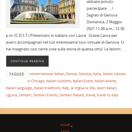
abbiate potuto
partecipare …. I
Segreti di Genova
Domenica, 2 Maggio
2021 11:00 a.m.–12:30
p.m. (C.D.S.T.) Presentato in italiano con Laura Grazie Laura per
averci accompagnati nel tuo interessante tour virtuale di Genova. Ci
hai insegnato così tante cose sulla storia di questa città! Le lezioni…
CONTINUE READING
conversational italian
,
Genoa
,
Genova
,
italia
,
Italian classes
TAGGED
in Chicago
,
italian customs
,
Italian Event
,
italian events
,
Italian language
,
Italian traditions
,
Italy
,
la lingua la vita
,
learn Italian
,
Liguria
,
Sentieri
,
Sentieri Events
,
Sentieri Italiani
,
travel
,
travel to italy
HOME
NEWS